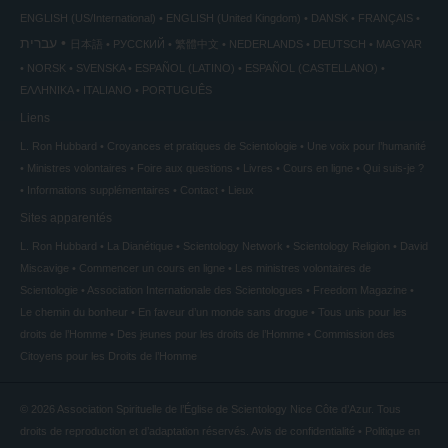
ENGLISH (US/International)
ENGLISH (United Kingdom)
DANSK
FRANÇAIS
עברית
日本語
РУССКИЙ
繁體中文
NEDERLANDS
DEUTSCH
MAGYAR
NORSK
SVENSKA
ESPAÑOL (LATINO)
ESPAÑOL (CASTELLANO)
ΕΛΛΗΝΙΚA
ITALIANO
PORTUGUÊS
Liens
L. Ron Hubbard
Croyances et pratiques de Scientologie
Une voix pour l’humanité
Ministres volontaires
Foire aux questions
Livres
Cours en ligne
Qui suis-je ?
Informations supplémentaires
Contact
Lieux
Sites apparentés
L. Ron Hubbard
La Dianétique
Scientology Network
Scientology Religion
David
Miscavige
Commencer un cours en ligne
Les ministres volontaires de
Scientologie
Association Internationale des Scientologues
Freedom Magazine
Le chemin du bonheur
En faveur d’un monde sans drogue
Tous unis pour les
droits de l’Homme
Des jeunes pour les droits de l’Homme
Commission des
Citoyens pour les Droits de l’Homme
© 2026
Association Spirituelle de l’Église de Scientology Nice Côte d’Azur.
Tous
droits de reproduction et d’adaptation réservés.
Avis de confidentialité
•
Politique en