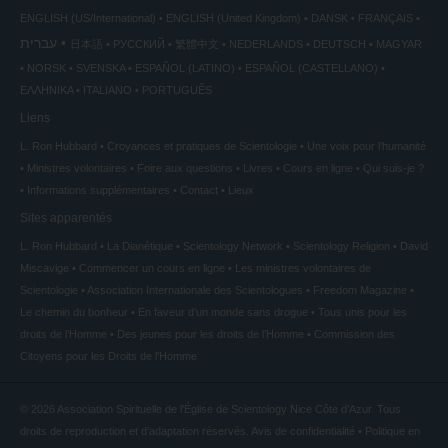
ENGLISH (US/International)
ENGLISH (United Kingdom)
DANSK
FRANÇAIS
עברית
日本語
РУССКИЙ
繁體中文
NEDERLANDS
DEUTSCH
MAGYAR
NORSK
SVENSKA
ESPAÑOL (LATINO)
ESPAÑOL (CASTELLANO)
ΕΛΛΗΝΙΚA
ITALIANO
PORTUGUÊS
Liens
L. Ron Hubbard
Croyances et pratiques de Scientologie
Une voix pour l’humanité
Ministres volontaires
Foire aux questions
Livres
Cours en ligne
Qui suis-je ?
Informations supplémentaires
Contact
Lieux
Sites apparentés
L. Ron Hubbard
La Dianétique
Scientology Network
Scientology Religion
David
Miscavige
Commencer un cours en ligne
Les ministres volontaires de
Scientologie
Association Internationale des Scientologues
Freedom Magazine
Le chemin du bonheur
En faveur d’un monde sans drogue
Tous unis pour les
droits de l’Homme
Des jeunes pour les droits de l’Homme
Commission des
Citoyens pour les Droits de l’Homme
© 2026
Association Spirituelle de l’Église de Scientology Nice Côte d’Azur.
Tous
droits de reproduction et d’adaptation réservés.
Avis de confidentialité
•
Politique en