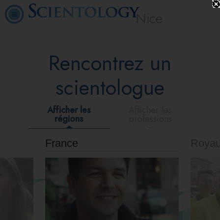
Nice
Rencontrez un
scientologue
Afficher les
Afficher les
régions
professions
France
Roya