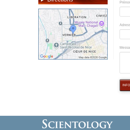
Préno
Adress
Messa
INF