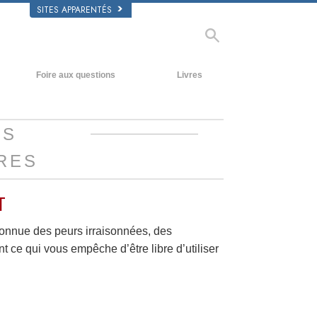
SITES APPARENTÉS
Foire aux questions
Livres
Antécédents et principes de base
Livres pour débutants
À l’intérieur d’une église
Livres audio
NS
L’organisation de la Scientologie
conférences d’introduction
RES
Films
T
nconnue des peurs irraisonnées, des
t ce qui vous empêche d’être libre d’utiliser