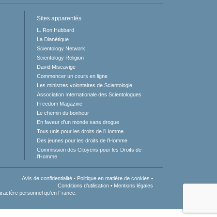
Sites apparentés
L. Ron Hubbard
La Dianétique
Scientology Network
Scientology Religion
David Miscavige
Commencer un cours en ligne
Les ministres volontaires de Scientologie
Association Internationale des Scientologues
Freedom Magazine
Le chemin du bonheur
En faveur d’un monde sans drogue
Tous unis pour les droits de l’Homme
Des jeunes pour les droits de l’Homme
Commission des Citoyens pour les Droits de
l’Homme
Avis de confidentialité
•
Politique en matière de cookies
•
Conditions d’utilisation
•
Mentions légales
aractère personnel qu’en France.