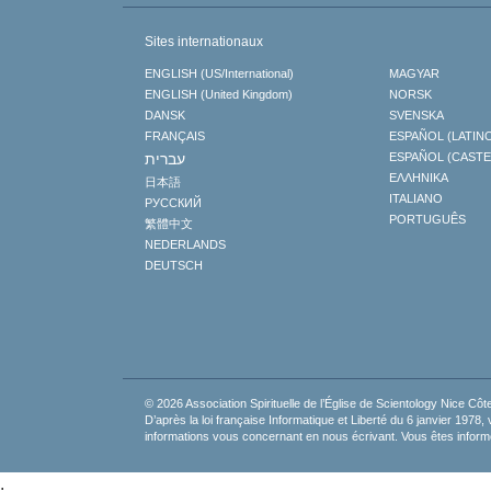
Sites internationaux
ENGLISH (US/International)
MAGYAR
ENGLISH (United Kingdom)
NORSK
DANSK
SVENSKA
FRANÇAIS
ESPAÑOL (LATIN
עברית
ESPAÑOL (CAST
ΕΛΛΗΝΙΚA
日本語
ITALIANO
РУССКИЙ
PORTUGUÊS
繁體中文
NEDERLANDS
DEUTSCH
© 2026
Association Spirituelle de l’Église de Scientology Nice Côt
D’après la loi française Informatique et Liberté du 6 janvier 1978
informations vous concernant en nous écrivant. Vous êtes inform
.