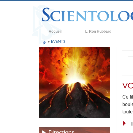
Accueil
L. Ron Hubbard
»
EVENTS
C
C
L
R
VO
À
L
Ce fi
L
boule
A
toute
Q
Directions