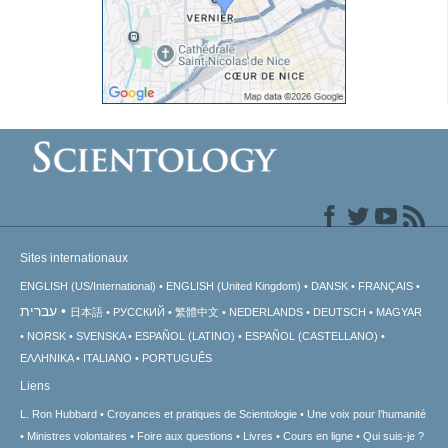
Sites internationaux
ENGLISH (US/International)
ENGLISH (United Kingdom)
DANSK
FRANÇAIS
עברית
日本語
РУССКИЙ
繁體中文
NEDERLANDS
DEUTSCH
MAGYAR
NORSK
SVENSKA
ESPAÑOL (LATINO)
ESPAÑOL (CASTELLANO)
ΕΛΛΗΝΙΚA
ITALIANO
PORTUGUÊS
Liens
L. Ron Hubbard
Croyances et pratiques de Scientologie
Une voix pour l’humanité
Ministres volontaires
Foire aux questions
Livres
Cours en ligne
Qui suis-je ?