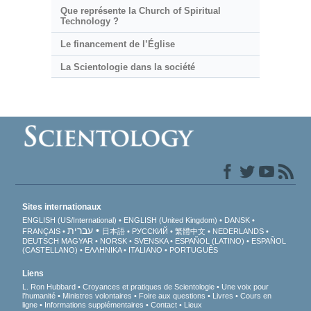
Que représente la Church of Spiritual
Technology ?
Le financement de l’Église
La Scientologie dans la société
Sites internationaux
ENGLISH (US/International)
ENGLISH (United Kingdom)
DANSK
עברית
FRANÇAIS
日本語
РУССКИЙ
繁體中文
NEDERLANDS
DEUTSCH
MAGYAR
NORSK
SVENSKA
ESPAÑOL (LATINO)
ESPAÑOL
(CASTELLANO)
ΕΛΛΗΝΙΚA
ITALIANO
PORTUGUÊS
Liens
L. Ron Hubbard
Croyances et pratiques de Scientologie
Une voix pour
l’humanité
Ministres volontaires
Foire aux questions
Livres
Cours en
ligne
Informations supplémentaires
Contact
Lieux