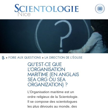
Nice
Qu’est-ce que la
Ministres
Foire aux
L. Ron Hubbard
Livres
Scientologie ?
volontaires
questions
»
FOIRE AUX QUESTIONS
»
LA DIRECTION DE L’ÉGLISE
QU’EST-CE QUE
L’ORGANISATION
MARITIME (EN ANGLAIS
SEA ORG OU SEA
ORGANIZATION) ?
L’Organisation maritime est un
ordre religieux de la Scientologie.
Il se compose des scientologues
les plus dévoués au monde, des