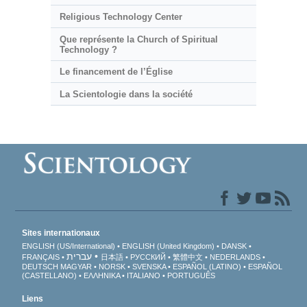
Religious Technology Center
Que représente la Church of Spiritual
Technology ?
Le financement de l’Église
La Scientologie dans la société
Sites internationaux
ENGLISH (US/International)
ENGLISH (United Kingdom)
DANSK
עברית
FRANÇAIS
日本語
РУССКИЙ
繁體中文
NEDERLANDS
DEUTSCH
MAGYAR
NORSK
SVENSKA
ESPAÑOL (LATINO)
ESPAÑOL
(CASTELLANO)
ΕΛΛΗΝΙΚA
ITALIANO
PORTUGUÊS
Liens