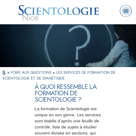
Nice
Qu’est-ce que la
Ministres
Foire aux
L. Ron Hubbard
Livres
Scientologie ?
volontaires
questions
»
FOIRE AUX QUESTIONS
»
LES SERVICES DE FORMATION DE
SCIENTOLOGIE ET DE DIANÉTIQUE
À QUOI RESSEMBLE LA
FORMATION DE
SCIENTOLOGIE ?
La formation de Scientologie est
unique en son genre. Les services
sont établis d’après une
feuille de
contrôle
, liste de sujets à étudier
souvent divisée en sections, qui