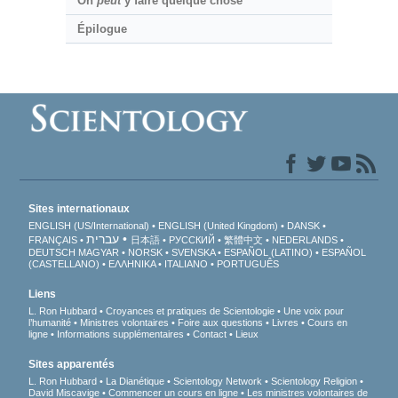
On
peut
y faire quelque chose
Épilogue
Sites internationaux
ENGLISH (US/International)
ENGLISH (United Kingdom)
DANSK
עברית
FRANÇAIS
日本語
РУССКИЙ
繁體中文
NEDERLANDS
DEUTSCH
MAGYAR
NORSK
SVENSKA
ESPAÑOL (LATINO)
ESPAÑOL
(CASTELLANO)
ΕΛΛΗΝΙΚA
ITALIANO
PORTUGUÊS
Liens
L. Ron Hubbard
Croyances et pratiques de Scientologie
Une voix pour
l’humanité
Ministres volontaires
Foire aux questions
Livres
Cours en
ligne
Informations supplémentaires
Contact
Lieux
Sites apparentés
L. Ron Hubbard
La Dianétique
Scientology Network
Scientology Religion
David Miscavige
Commencer un cours en ligne
Les ministres volontaires de