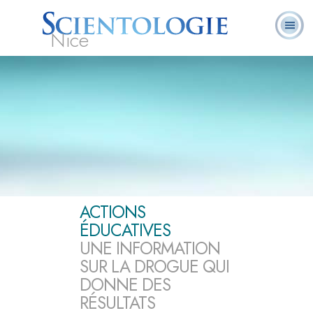
Nice
Qu’est-ce que la
Ministres
Foire aux
L. Ron Hubbard
Livres
Scientologie ?
volontaires
questions
ACTIONS
ÉDUCATIVES
UNE INFORMATION
SUR LA DROGUE QUI
DONNE DES
RÉSULTATS