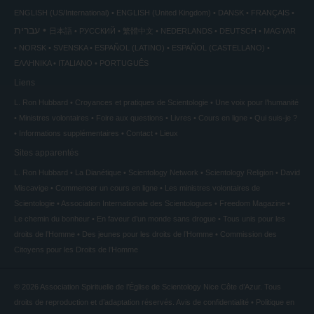
ENGLISH (US/International)
ENGLISH (United Kingdom)
DANSK
FRANÇAIS
עברית
日本語
РУССКИЙ
繁體中文
NEDERLANDS
DEUTSCH
MAGYAR
NORSK
SVENSKA
ESPAÑOL (LATINO)
ESPAÑOL (CASTELLANO)
ΕΛΛΗΝΙΚA
ITALIANO
PORTUGUÊS
Liens
L. Ron Hubbard
Croyances et pratiques de Scientologie
Une voix pour l’humanité
Ministres volontaires
Foire aux questions
Livres
Cours en ligne
Qui suis-je ?
Informations supplémentaires
Contact
Lieux
Sites apparentés
L. Ron Hubbard
La Dianétique
Scientology Network
Scientology Religion
David
Miscavige
Commencer un cours en ligne
Les ministres volontaires de
Scientologie
Association Internationale des Scientologues
Freedom Magazine
Le chemin du bonheur
En faveur d’un monde sans drogue
Tous unis pour les
droits de l’Homme
Des jeunes pour les droits de l’Homme
Commission des
Citoyens pour les Droits de l’Homme
© 2026
Association Spirituelle de l’Église de Scientology Nice Côte d’Azur.
Tous
droits de reproduction et d’adaptation réservés.
Avis de confidentialité
•
Politique en