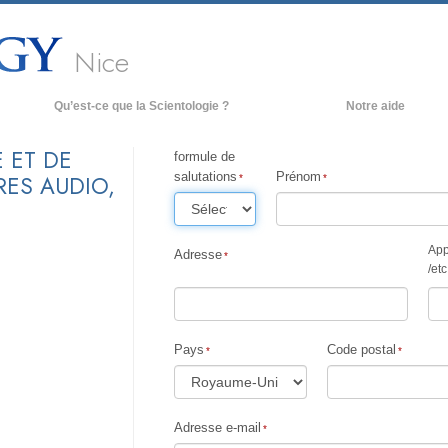
Nice
Qu’est-ce que la Scientologie ?
Notre aide
royances et pratiques
 ET DE
formule de
salutations
Prénom
RES AUDIO,
redos et Codes de Scientologie
es scientologues et la Scientologie
encontrez un scientologue
App
Adresse
/
etc
 l’intérieur d’une église
es principes de base de la Scientologie
a Dianétique : Une introduction
Pays
Code postal
mour et haine –
u’est-ce que la grandeur ?
Adresse e-mail