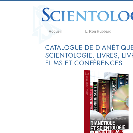
Accueil
L. Ron Hubbard
C
CATALOGUE DE DIANÉTIQUE
SCIENTOLOGIE, LIVRES, LIV
C
FILMS ET CONFÉRENCES
L
R
À
L
L
A
Q