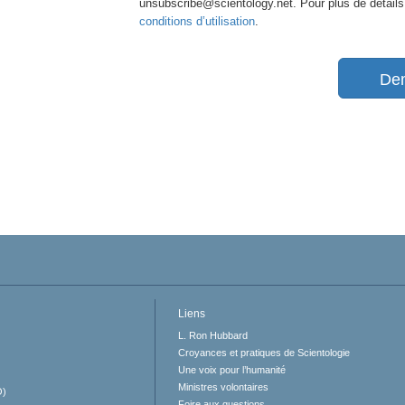
unsubscribe@scientology.net. Pour plus de détails
conditions d’utilisation
.
De
Liens
L. Ron Hubbard
Croyances et pratiques de Scientologie
Une voix pour l’humanité
Ministres volontaires
O)
Foire aux questions