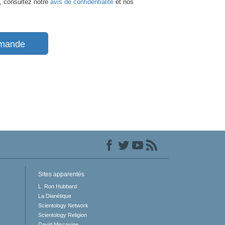
, consultez notre
avis de confidentialité
et nos
mande
Sites apparentés
L. Ron Hubbard
La Dianétique
Scientology Network
Scientology Religion
David Miscavige