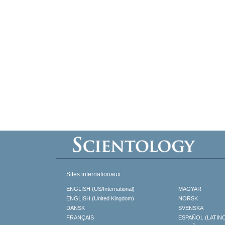
Sites internationaux
ENGLISH (US/International)
MAGYAR
ENGLISH (United Kingdom)
NORSK
DANSK
SVENSKA
FRANÇAIS
ESPAÑOL (LATIN