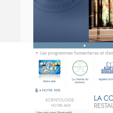
Les programmes humanitaires et d’am
▼
Le chemin du
Applied Sch
Notre aide
bonheur
»
NOTRE AIDE
LA CO
SCIENTOLOGIE :
RESTA
NOTRE AIDE
Une voix pour l’humanité