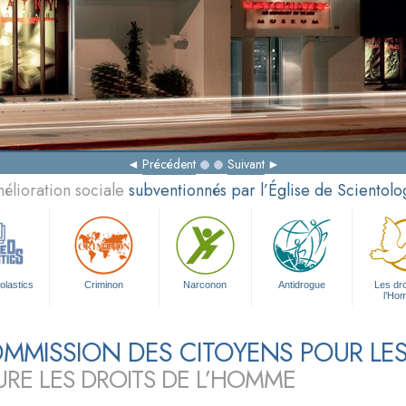
Précédent
Suivant
élioration sociale
subventionnés par l’Église de Scientolo
olastics
Criminon
Narconon
Antidrogue
Les dro
l’Ho
MMISSION DES CITOYENS POUR LES
URE LES DROITS DE L’HOMME