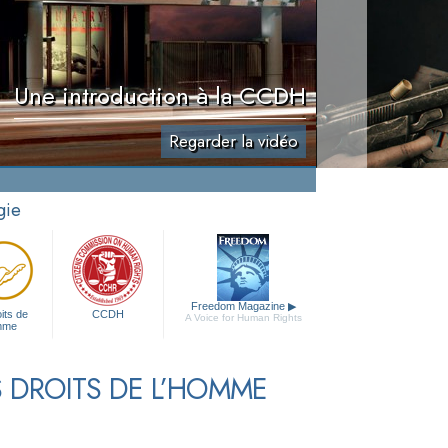
Une introduction à la CCDH
Regarder la vidéo
gie
Freedom Magazine
▶
its de
CCDH
A Voice for Human Rights
mme
 DROITS DE L’HOMME