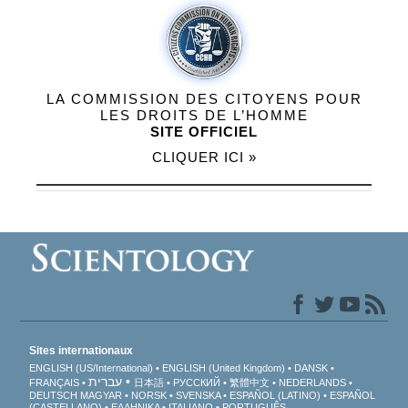
LA COMMISSION DES CITOYENS POUR
LES DROITS DE L’HOMME
SITE OFFICIEL
CLIQUER ICI »
Sites internationaux
ENGLISH (US/International)
ENGLISH (United Kingdom)
DANSK
עברית
FRANÇAIS
日本語
РУССКИЙ
繁體中文
NEDERLANDS
DEUTSCH
MAGYAR
NORSK
SVENSKA
ESPAÑOL (LATINO)
ESPAÑOL
(CASTELLANO)
ΕΛΛΗΝΙΚA
ITALIANO
PORTUGUÊS