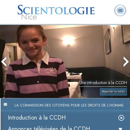
Nice
Qu’est-ce que la
Ministres
Foire aux
L. Ron Hubbard
Livres
Scientologie ?
volontaires
questions
Une introduction à la CCDH
Regarder la vidéo
LA COMMISSION DES CITOYENS POUR LES DROITS DE L’HOMME
Introduction à la CCDH
Annonces télévisées de la CCDH