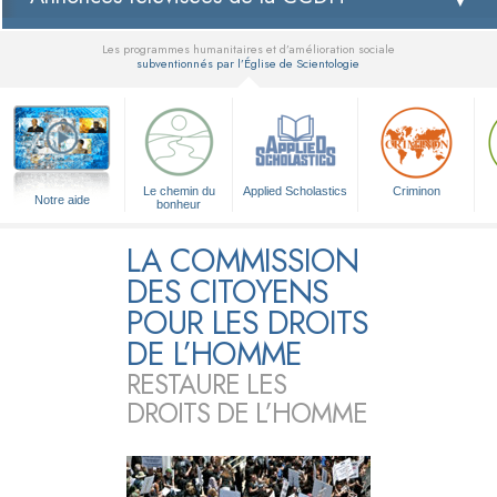
Les programmes humanitaires et d’amélioration sociale
subventionnés par l’Église de Scientologie
▼
Le chemin du
Applied Scholastics
Criminon
Notre aide
bonheur
LA COMMISSION
DES CITOYENS
POUR LES DROITS
DE L’HOMME
RESTAURE LES
DROITS DE L’HOMME