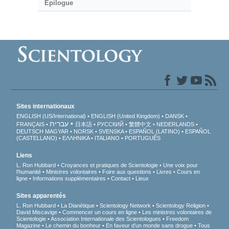
Épilogue
Sites internationaux
ENGLISH (US/International)
ENGLISH (United Kingdom)
DANSK
עברית
FRANÇAIS
日本語
РУССКИЙ
繁體中文
NEDERLANDS
DEUTSCH
MAGYAR
NORSK
SVENSKA
ESPAÑOL (LATINO)
ESPAÑOL
(CASTELLANO)
ΕΛΛΗΝΙΚA
ITALIANO
PORTUGUÊS
Liens
L. Ron Hubbard
Croyances et pratiques de Scientologie
Une voix pour
l’humanité
Ministres volontaires
Foire aux questions
Livres
Cours en
ligne
Informations supplémentaires
Contact
Lieux
Sites apparentés
L. Ron Hubbard
La Dianétique
Scientology Network
Scientology Religion
David Miscavige
Commencer un cours en ligne
Les ministres volontaires de
Scientologie
Association Internationale des Scientologues
Freedom
Magazine
Le chemin du bonheur
En faveur d’un monde sans drogue
Tous