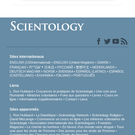
Sites internationaux
ENGLISH (US/International)
ENGLISH (United Kingdom)
DANSK
עברית
FRANÇAIS
日本語
РУССКИЙ
繁體中文
NEDERLANDS
DEUTSCH
MAGYAR
NORSK
SVENSKA
ESPAÑOL (LATINO)
ESPAÑOL
(CASTELLANO)
ΕΛΛΗΝΙΚA
ITALIANO
PORTUGUÊS
Liens
L. Ron Hubbard
Croyances et pratiques de Scientologie
Une voix pour
l’humanité
Ministres volontaires
Foire aux questions
Livres
Cours en
ligne
Informations supplémentaires
Contact
Lieux
Sites apparentés
L. Ron Hubbard
La Dianétique
Scientology Network
Scientology Religion
David Miscavige
Commencer un cours en ligne
Les ministres volontaires de
Scientologie
Association Internationale des Scientologues
Freedom
Magazine
Le chemin du bonheur
En faveur d’un monde sans drogue
Tous
unis pour les droits de l’Homme
Des jeunes pour les droits de l’Homme
Commission des Citoyens pour les Droits de l’Homme