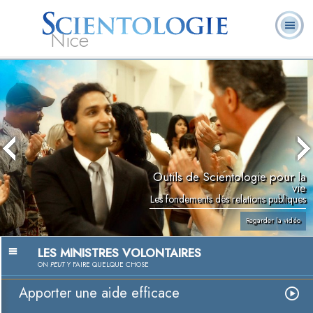
Nice
Qu’est-ce que la
Ministres
Foire aux
L. Ron Hubbard
Livres
Scientologie ?
volontaires
questions
Outils de Scientologie pour la
vie
Les fondements des relations publiques
Regarder la vidéo
LES MINISTRES VOLONTAIRES
ON
PEUT
Y FAIRE QUELQUE CHOSE
Apporter une aide efficace