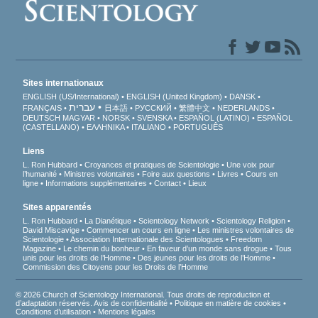
Sites internationaux
ENGLISH (US/International)
ENGLISH (United Kingdom)
DANSK
עברית
FRANÇAIS
日本語
РУССКИЙ
繁體中文
NEDERLANDS
DEUTSCH
MAGYAR
NORSK
SVENSKA
ESPAÑOL (LATINO)
ESPAÑOL
(CASTELLANO)
ΕΛΛΗΝΙΚA
ITALIANO
PORTUGUÊS
Liens
L. Ron Hubbard
Croyances et pratiques de Scientologie
Une voix pour
l’humanité
Ministres volontaires
Foire aux questions
Livres
Cours en
ligne
Informations supplémentaires
Contact
Lieux
Sites apparentés
L. Ron Hubbard
La Dianétique
Scientology Network
Scientology Religion
David Miscavige
Commencer un cours en ligne
Les ministres volontaires de
Scientologie
Association Internationale des Scientologues
Freedom
Magazine
Le chemin du bonheur
En faveur d’un monde sans drogue
Tous
unis pour les droits de l’Homme
Des jeunes pour les droits de l’Homme
Commission des Citoyens pour les Droits de l’Homme
© 2026 Church of Scientology International. Tous droits de reproduction et
d’adaptation réservés.
Avis de confidentialité
•
Politique en matière de cookies
•
Conditions d’utilisation
•
Mentions légales