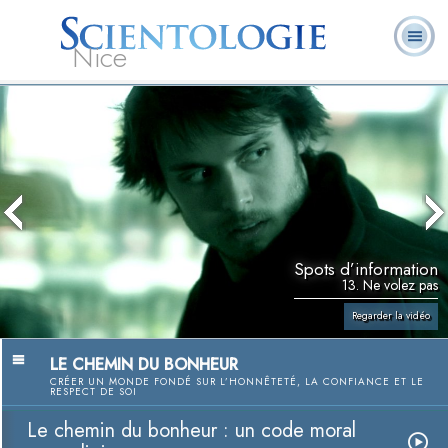
Nice
Qu’est-ce que la
Ministres
Foire aux
L. Ron Hubbard
Livres
Scientologie ?
volontaires
questions
Spots d’information
13. Ne volez pas
Regarder la vidéo
LE CHEMIN DU BONHEUR
CRÉER UN MONDE FONDÉ SUR L’HONNÊTETÉ, LA CONFIANCE ET LE
RESPECT DE SOI
Le chemin du bonheur : un code moral