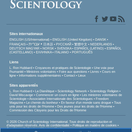
Sites internationaux
ENGLISH (US/International)
ENGLISH (United Kingdom)
DANSK
עברית
FRANÇAIS
日本語
РУССКИЙ
繁體中文
NEDERLANDS
DEUTSCH
MAGYAR
NORSK
SVENSKA
ESPAÑOL (LATINO)
ESPAÑOL
(CASTELLANO)
ΕΛΛΗΝΙΚA
ITALIANO
PORTUGUÊS
Liens
L. Ron Hubbard
Croyances et pratiques de Scientologie
Une voix pour
l’humanité
Ministres volontaires
Foire aux questions
Livres
Cours en
ligne
Informations supplémentaires
Contact
Lieux
Sites apparentés
L. Ron Hubbard
La Dianétique
Scientology Network
Scientology Religion
David Miscavige
Commencer un cours en ligne
Les ministres volontaires de
Scientologie
Association Internationale des Scientologues
Freedom
Magazine
Le chemin du bonheur
En faveur d’un monde sans drogue
Tous
unis pour les droits de l’Homme
Des jeunes pour les droits de l’Homme
Commission des Citoyens pour les Droits de l’Homme
© 2026 Church of Scientology International. Tous droits de reproduction et
d’adaptation réservés.
Avis de confidentialité
•
Politique en matière de cookies
•
Conditions d’utilisation
•
Mentions légales