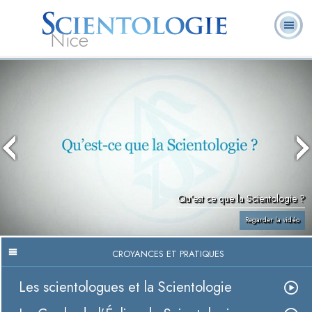
Nice
Qu’est-ce que la
Ministres
Foire aux
L. Ron Hubbard
Livres
Scientologie ?
volontaires
questions
Qu’est ce que la Scientologie ?
Regarder la vidéo
CROYANCES ET PRATIQUES
Les scientologues et la Scientologie