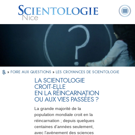
Nice
Qu’est-ce que la
Ministres
Foire aux
L. Ron Hubbard
Livres
Scientologie ?
volontaires
questions
»
FOIRE AUX QUESTIONS
»
LES CROYANCES DE SCIENTOLOGIE
LA SCIENTOLOGIE
CROIT-ELLE
EN LA RÉINCARNATION
OU AUX VIES PASSÉES ?
La grande majorité de la
population mondiale croit en la
réincarnation ; depuis quelques
centaines d’années seulement,
avec l’avènement des sciences