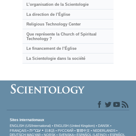
L’organisation de la Scientologie
La direction de l’Église
Religious Technology Center
Que représente la Church of Spiritual
Technology ?
Le financement de l’Église
La Scientologie dans la société
Sites internationaux
ENGLISH (US/International)
ENGLISH (United Kingdom)
DANSK
עברית
FRANÇAIS
日本語
РУССКИЙ
繁體中文
NEDERLANDS
DEUTSCH
MAGYAR
NORSK
SVENSKA
ESPAÑOL (LATINO)
ESPAÑOL