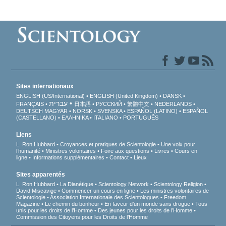
Sites internationaux
ENGLISH (US/International)
ENGLISH (United Kingdom)
DANSK
עברית
FRANÇAIS
日本語
РУССКИЙ
繁體中文
NEDERLANDS
DEUTSCH
MAGYAR
NORSK
SVENSKA
ESPAÑOL (LATINO)
ESPAÑOL
(CASTELLANO)
ΕΛΛΗΝΙΚA
ITALIANO
PORTUGUÊS
Liens
L. Ron Hubbard
Croyances et pratiques de Scientologie
Une voix pour
l’humanité
Ministres volontaires
Foire aux questions
Livres
Cours en
ligne
Informations supplémentaires
Contact
Lieux
Sites apparentés
L. Ron Hubbard
La Dianétique
Scientology Network
Scientology Religion
David Miscavige
Commencer un cours en ligne
Les ministres volontaires de
Scientologie
Association Internationale des Scientologues
Freedom
Magazine
Le chemin du bonheur
En faveur d’un monde sans drogue
Tous
unis pour les droits de l’Homme
Des jeunes pour les droits de l’Homme
Commission des Citoyens pour les Droits de l’Homme