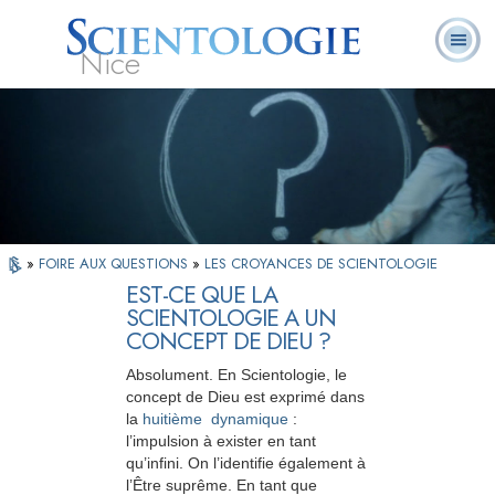
Nice
Qu’est-ce que la
Ministres
Foire aux
L. Ron Hubbard
Livres
Scientologie ?
volontaires
questions
»
FOIRE AUX QUESTIONS
»
LES CROYANCES DE SCIENTOLOGIE
EST-CE QUE LA
SCIENTOLOGIE A UN
CONCEPT DE DIEU ?
Absolument. En Scientologie, le
concept de Dieu est exprimé dans
la
huitième dynamique
:
l’impulsion à exister en tant
qu’infini. On l’identifie également à
l’Être suprême. En tant que