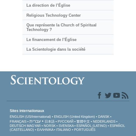
La direction de l’Église
Religious Technology Center
Que représente la Church of Spiritual
Technology ?
Le financement de l’Église
La Scientologie dans la société
Sites internationaux
ENGLISH (US/International)
ENGLISH (United Kingdom)
DANSK
עברית
FRANÇAIS
日本語
РУССКИЙ
繁體中文
NEDERLANDS
DEUTSCH
MAGYAR
NORSK
SVENSKA
ESPAÑOL (LATINO)
ESPAÑOL
(CASTELLANO)
ΕΛΛΗΝΙΚA
ITALIANO
PORTUGUÊS