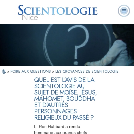
Nice
Qu’est-ce que la
Ministres
Foire aux
L. Ron Hubbard
Livres
Scientologie ?
volontaires
questions
»
FOIRE AUX QUESTIONS
»
LES CROYANCES DE SCIENTOLOGIE
QUEL EST L’AVIS DE LA
SCIENTOLOGIE AU
SUJET DE MOÏSE, JÉSUS,
MAHOMET, BOUDDHA
ET D’AUTRES
PERSONNAGES
RELIGIEUX DU PASSÉ ?
L. Ron Hubbard a rendu
hommage aux grands chefs