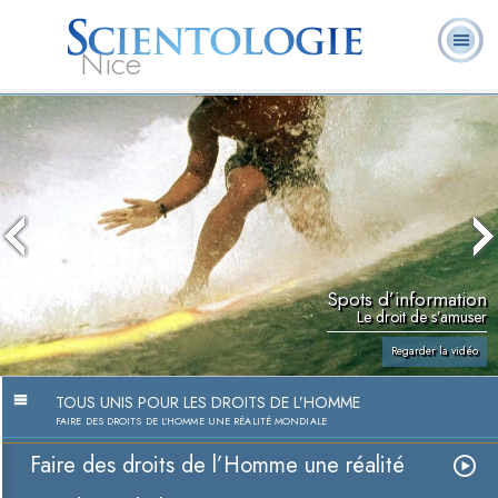
Nice
Qu’est-ce que la
Ministres
Foire aux
L. Ron Hubbard
Livres
Scientologie ?
volontaires
questions
Spots d’information
Le droit de s’amuser
Regarder la vidéo
TOUS UNIS POUR LES DROITS DE L’HOMME
FAIRE DES DROITS DE L’HOMME UNE RÉALITÉ MONDIALE
Faire des droits de l’Homme une réalité