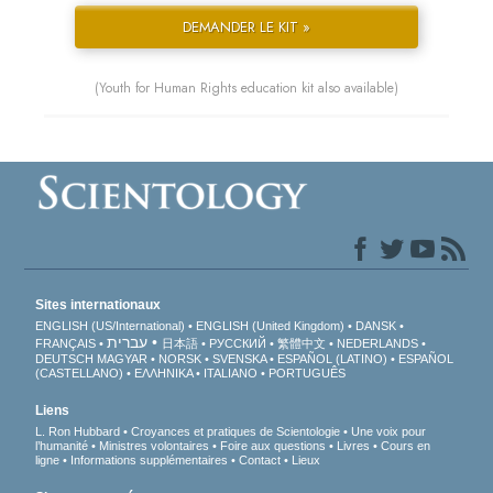
DEMANDER LE KIT »
(Youth for Human Rights education kit also available)
Sites internationaux
ENGLISH (US/International)
ENGLISH (United Kingdom)
DANSK
עברית
FRANÇAIS
日本語
РУССКИЙ
繁體中文
NEDERLANDS
DEUTSCH
MAGYAR
NORSK
SVENSKA
ESPAÑOL (LATINO)
ESPAÑOL
(CASTELLANO)
ΕΛΛΗΝΙΚA
ITALIANO
PORTUGUÊS
Liens
L. Ron Hubbard
Croyances et pratiques de Scientologie
Une voix pour
l’humanité
Ministres volontaires
Foire aux questions
Livres
Cours en
ligne
Informations supplémentaires
Contact
Lieux