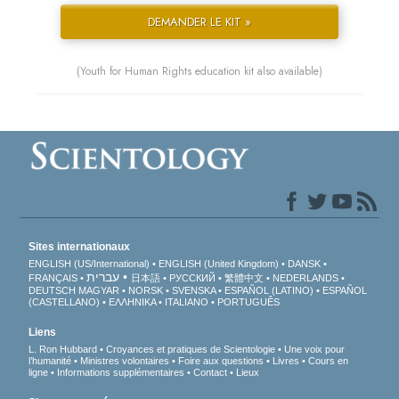
DEMANDER LE KIT »
(Youth for Human Rights education kit also available)
Sites internationaux
ENGLISH (US/International)
ENGLISH (United Kingdom)
DANSK
עברית
FRANÇAIS
日本語
РУССКИЙ
繁體中文
NEDERLANDS
DEUTSCH
MAGYAR
NORSK
SVENSKA
ESPAÑOL (LATINO)
ESPAÑOL
(CASTELLANO)
ΕΛΛΗΝΙΚA
ITALIANO
PORTUGUÊS
Liens
L. Ron Hubbard
Croyances et pratiques de Scientologie
Une voix pour
l’humanité
Ministres volontaires
Foire aux questions
Livres
Cours en
ligne
Informations supplémentaires
Contact
Lieux