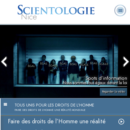
Nice
Qu’est-ce que la
Ministres
Foire aux
L. Ron Hubbard
Livres
Scientologie ?
volontaires
questions
Spots d’information
Nous sommes tous égaux devant la loi
Regarder la vidéo
TOUS UNIS POUR LES DROITS DE L’HOMME
FAIRE DES DROITS DE L’HOMME UNE RÉALITÉ MONDIALE
Faire des droits de l’Homme une réalité