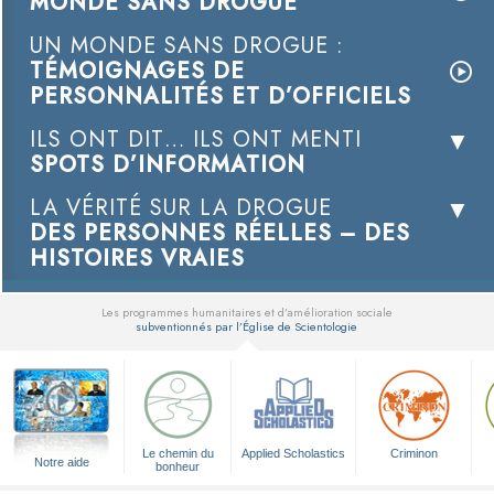
MONDE SANS DROGUE
UN MONDE SANS DROGUE :
TÉMOIGNAGES DE
PERSONNALITÉS ET D’OFFICIELS
ILS ONT DIT… ILS ONT MENTI
SPOTS D’INFORMATION
LA VÉRITÉ SUR LA DROGUE
DES PERSONNES RÉELLES – DES
HISTOIRES VRAIES
Les programmes humanitaires et d’amélioration sociale
subventionnés par l’Église de Scientologie
▼
Le chemin du
Applied Scholastics
Criminon
Notre aide
bonheur