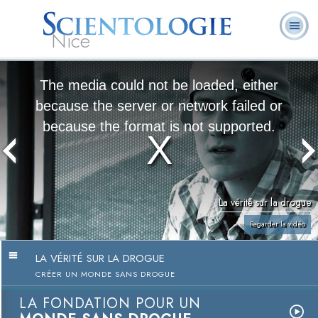
Nice
Qu’est-ce que la
Ministres
Foire aux
L. Ron Hubbard
Livres
Scientologie ?
volontaires
questions
The media could not be loaded, either
because the server or network failed or
because the format is not supported.
La vérité sur la drogue
Regarder la vidéo
LA VÉRITÉ SUR LA DROGUE
CRÉER UN MONDE SANS DROGUE
LA FONDATION POUR UN