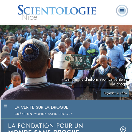
Nice
Qu’est-ce que la
Ministres
Foire aux
L. Ron Hubbard
Livres
Scientologie ?
volontaires
questions
Campagne d’information La vérité sur
la drogue
Regarder la vidéo
LA VÉRITÉ SUR LA DROGUE
CRÉER UN MONDE SANS DROGUE
LA FONDATION POUR UN