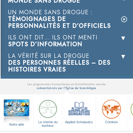
MONDE SANS DROGUE
UN MONDE SANS DROGUE :
TÉMOIGNAGES DE
PERSONNALITÉS ET D’OFFICIELS
ILS ONT DIT… ILS ONT MENTI
SPOTS D’INFORMATION
LA VÉRITÉ SUR LA DROGUE
DES PERSONNES RÉELLES – DES
HISTOIRES VRAIES
Les programmes humanitaires et d’amélioration sociale
subventionnés par l’Église de Scientologie
▼
Le chemin du
Applied Scholastics
Criminon
Notre aide
bonheur