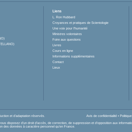
Liens
L. Ron Hubbard
Croyances et pratiques de Scientologie
Une voix pour l’humanité
Ministres volontaires
NO)
Foire aux questions
TELLANO)
Livres
Cours en ligne
Informations supplémentaires
Contact
Lieux
uction et d’adaptation réservés.
Avis de confidentialité
•
Politiqu
8, vous disposez d’un droit d’accès, de correction, de suppression et d’opposition aux inform
ion des données à caractère personnel qu’en France.