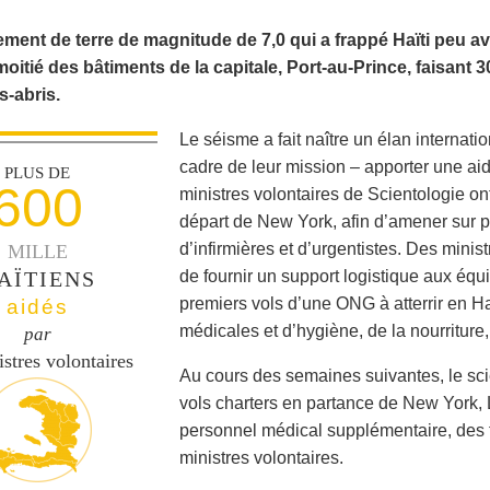
ment de terre de magnitude de 7,0 qui a frappé Haïti peu ava
 moitié des bâtiments de la capitale, Port-au-Prince, faisant 
s-abris.
Le séisme a fait naître un élan internati
cadre de leur mission – apporter une aid
PLUS DE
600
ministres volontaires de Scientologie o
départ de New York, afin d’amener sur 
d’infirmières et d’urgentistes. Des mini
MILLE
AÏTIENS
de fournir un support logistique aux équ
premiers vols d’une ONG à atterrir en Ha
aidés
médicales et d’hygiène, de la nourriture
par
istres volontaires
Au cours des semaines suivantes, le sci
vols charters en partance de New York, 
personnel médical supplémentaire, des f
ministres volontaires.