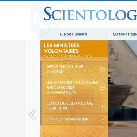
L. Ron Hubbard
Qu’est-ce que 
LES MINISTRES
VOLONTAIRES
ON
PEUT
Y FAIRE QUELQUE CHOSE
APPORTER UNE AIDE
EFFICACE
LES MINISTRES VOLONTAIRES
AVEC D’AUTRES
ORGANISATIONS
OUTILS DE SCIENTOLOGIE
POUR LA VIE
SPOTS D’INFORMATION