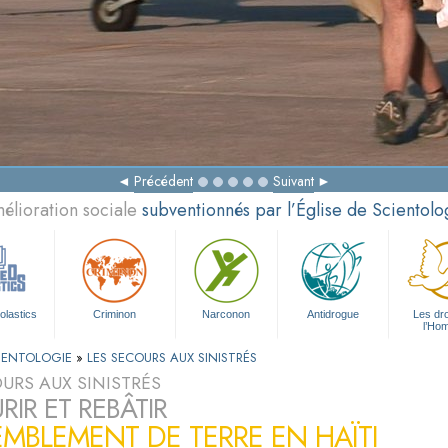
Précédent
Suivant
élioration sociale
subventionnés par l’Église de Scientolo
olastics
Criminon
Narconon
Antidrogue
Les dro
l’Ho
CIENTOLOGIE
»
LES SECOURS AUX SINISTRÉS
URS AUX SINISTRÉS
RIR ET REBÂTIR
EMBLEMENT DE TERRE EN HAÏTI