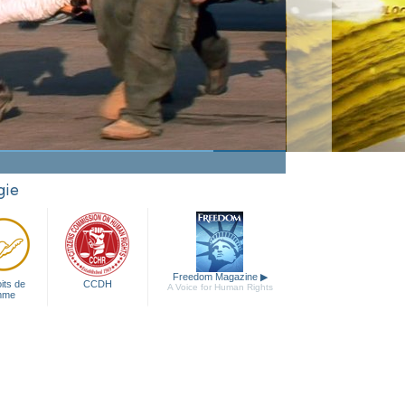
Aider, une passion
Regarder la vidéo
gie
Freedom Magazine
▶
its de
CCDH
A Voice for Human Rights
mme