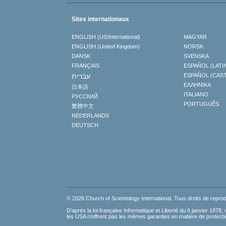
Sites internationaux
ENGLISH (US/International)
MAGYAR
ENGLISH (United Kingdom)
NORSK
DANSK
SVENSKA
FRANÇAIS
ESPAÑOL (LATI
עברית
ESPAÑOL (CAS
ΕΛΛΗΝΙΚA
日本語
ITALIANO
РУССКИЙ
PORTUGUÊS
繁體中文
NEDERLANDS
DEUTSCH
© 2026 Church of Scientology International. Tous droits de reprod
D’après la loi française Informatique et Liberté du 6 janvier 197
les USA n’offrent pas les mêmes garanties en matière de protect