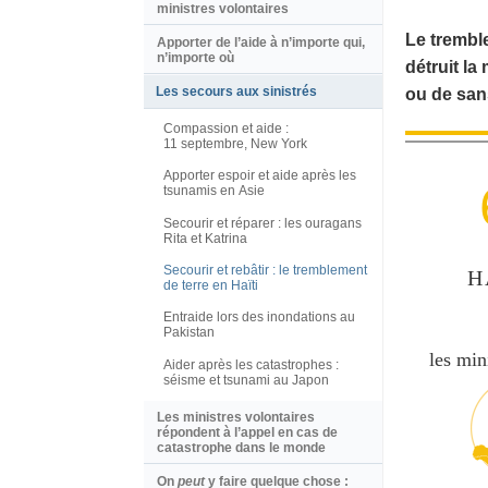
ministres volontaires
Le tremble
Apporter de l’aide à n’importe qui,
n’importe où
détruit la
Les secours aux sinistrés
ou de san
Compassion et aide :
11 septembre, New York
Apporter espoir et aide après les
tsunamis en Asie
Secourir et réparer : les ouragans
Rita et Katrina
Secourir et rebâtir : le tremblement
H
de terre en Haïti
Entraide lors des inondations au
Pakistan
les min
Aider après les catastrophes :
séisme et tsunami au Japon
Les ministres volontaires
répondent à l’appel en cas de
catastrophe dans le monde
On
peut
y faire quelque chose :