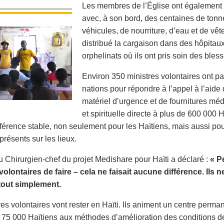
Les membres de l’Église ont également 
avec, à son bord, des centaines de tonn
véhicules, de nourriture, d’eau et de vêt
distribué la cargaison dans des hôpitau
orphelinats où ils ont pris soin des ble
Environ 350 ministres volontaires ont pa
nations pour répondre à l’appel à l’aide 
matériel d’urgence et de fournitures méd
et spirituelle directe à plus de 600 000 
éférence stable, non seulement pour les Haïtiens, mais aussi po
présents sur les lieux.
au Chirurgien-chef du projet Medishare pour Haïti a déclaré :
« P
volontaires de faire – cela ne faisait aucune différence. Ils n
 tout simplement.
es volontaires vont rester en Haïti. Ils animent un centre perman
 75 000 Haïtiens aux méthodes d’amélioration des conditions de 