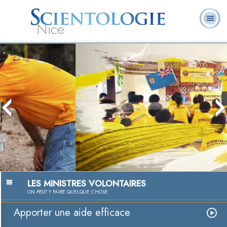
Nice
Qu’est-ce que la
Ministres
Foire aux
L. Ron Hubbard
Livres
Scientologie ?
volontaires
questions
Aider, une passion
Regarder la vidéo
LES MINISTRES VOLONTAIRES
ON
PEUT
Y FAIRE QUELQUE CHOSE
Apporter une aide efficace