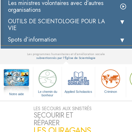
Les ministres volontaires avec d’autres
organisations
OUTILS DE SCIENTOLOGIE POUR LA
VIE
Spots d’information
Les programmes humanitaires et d’amélioration sociale
subventionnés par l’Église de Scientologie
▼
Le chemin du
Applied Scholastics
Criminon
Notre aide
bonheur
LES SECOURS AUX SINISTRÉS
SECOURIR ET
RÉPARER
LES OURAGANS