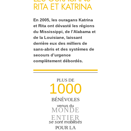
RITA ET KATRINA
En 2005, les ouragans Katrina
et Rita ont dévasté les régions
du Mississippi, de l’Alabama et
de la Louisiane, laissant
derrière eux des milliers de
sans-abris et des systèmes de
secours d’urgence
complètement débordés.
PLUS DE
1000
BÉNÉVOLES
venus du
MONDE
ENTIER
se sont mobilisés
POUR LA