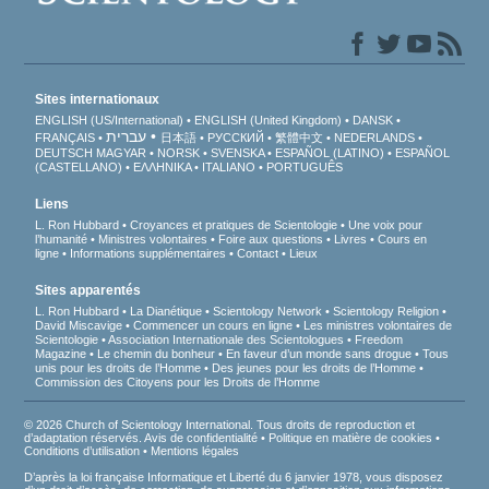
Sites internationaux
ENGLISH (US/International)
ENGLISH (United Kingdom)
DANSK
עברית
FRANÇAIS
日本語
РУССКИЙ
繁體中文
NEDERLANDS
DEUTSCH
MAGYAR
NORSK
SVENSKA
ESPAÑOL (LATINO)
ESPAÑOL
(CASTELLANO)
ΕΛΛΗΝΙΚA
ITALIANO
PORTUGUÊS
Liens
L. Ron Hubbard
Croyances et pratiques de Scientologie
Une voix pour
l’humanité
Ministres volontaires
Foire aux questions
Livres
Cours en
ligne
Informations supplémentaires
Contact
Lieux
Sites apparentés
L. Ron Hubbard
La Dianétique
Scientology Network
Scientology Religion
David Miscavige
Commencer un cours en ligne
Les ministres volontaires de
Scientologie
Association Internationale des Scientologues
Freedom
Magazine
Le chemin du bonheur
En faveur d’un monde sans drogue
Tous
unis pour les droits de l’Homme
Des jeunes pour les droits de l’Homme
Commission des Citoyens pour les Droits de l’Homme
© 2026 Church of Scientology International. Tous droits de reproduction et
d’adaptation réservés.
Avis de confidentialité
•
Politique en matière de cookies
•
Conditions d’utilisation
•
Mentions légales
D’après la loi française Informatique et Liberté du 6 janvier 1978, vous disposez