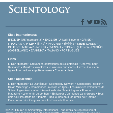
Sites internationaux
ENGLISH (US/International)
ENGLISH (United Kingdom)
DANSK
עברית
FRANÇAIS
日本語
РУССКИЙ
繁體中文
NEDERLANDS
DEUTSCH
MAGYAR
NORSK
SVENSKA
ESPAÑOL (LATINO)
ESPAÑOL
(CASTELLANO)
ΕΛΛΗΝΙΚA
ITALIANO
PORTUGUÊS
Liens
L. Ron Hubbard
Croyances et pratiques de Scientologie
Une voix pour
l’humanité
Ministres volontaires
Foire aux questions
Livres
Cours en
ligne
Informations supplémentaires
Contact
Lieux
Sites apparentés
L. Ron Hubbard
La Dianétique
Scientology Network
Scientology Religion
David Miscavige
Commencer un cours en ligne
Les ministres volontaires de
Scientologie
Association Internationale des Scientologues
Freedom
Magazine
Le chemin du bonheur
En faveur d’un monde sans drogue
Tous
unis pour les droits de l’Homme
Des jeunes pour les droits de l’Homme
Commission des Citoyens pour les Droits de l’Homme
© 2026 Church of Scientology International. Tous droits de reproduction et