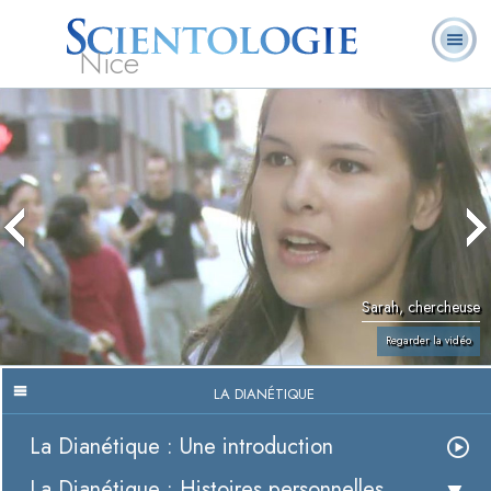
Nice
Qu’est-ce que la
Ministres
Foire aux
L. Ron Hubbard
Livres
Scientologie ?
volontaires
questions
Sarah, chercheuse
Regarder la vidéo
LA DIANÉTIQUE
La Dianétique : Une introduction
La Dianétique : Histoires personnelles