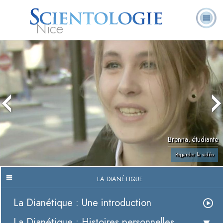
Nice
Qu’est-ce que la
Ministres
Foire aux
L. Ron Hubbard
Livres
Scientologie ?
volontaires
questions
Brenna, étudiante
Regarder la vidéo
LA DIANÉTIQUE
La Dianétique : Une introduction
La Dianétique : Histoires personnelles