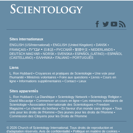
Sites internationaux
ENGLISH (US/International)
ENGLISH (United Kingdom)
DANSK
עברית
FRANÇAIS
日本語
РУССКИЙ
繁體中文
NEDERLANDS
DEUTSCH
MAGYAR
NORSK
SVENSKA
ESPAÑOL (LATINO)
ESPAÑOL
(CASTELLANO)
ΕΛΛΗΝΙΚA
ITALIANO
PORTUGUÊS
Liens
L. Ron Hubbard
Croyances et pratiques de Scientologie
Une voix pour
l’humanité
Ministres volontaires
Foire aux questions
Livres
Cours en
ligne
Informations supplémentaires
Contact
Lieux
Sites apparentés
L. Ron Hubbard
La Dianétique
Scientology Network
Scientology Religion
David Miscavige
Commencer un cours en ligne
Les ministres volontaires de
Scientologie
Association Internationale des Scientologues
Freedom
Magazine
Le chemin du bonheur
En faveur d’un monde sans drogue
Tous
unis pour les droits de l’Homme
Des jeunes pour les droits de l’Homme
Commission des Citoyens pour les Droits de l’Homme
© 2026 Church of Scientology International. Tous droits de reproduction et
d’adaptation réservés.
Avis de confidentialité
•
Politique en matière de cookies
•