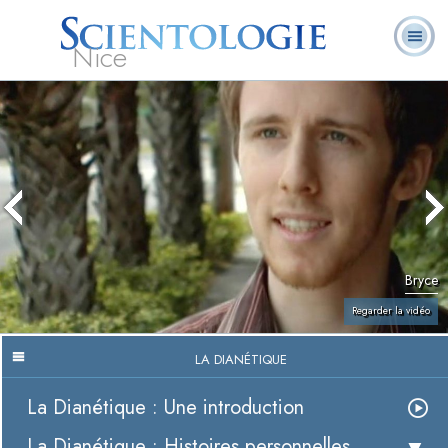
Nice
Qu’est-ce que la
Ministres
Foire aux
L. Ron Hubbard
Livres
Scientologie ?
volontaires
questions
Bryce
Regarder la vidéo
LA DIANÉTIQUE
La Dianétique : Une introduction
La Dianétique : Histoires personnelles