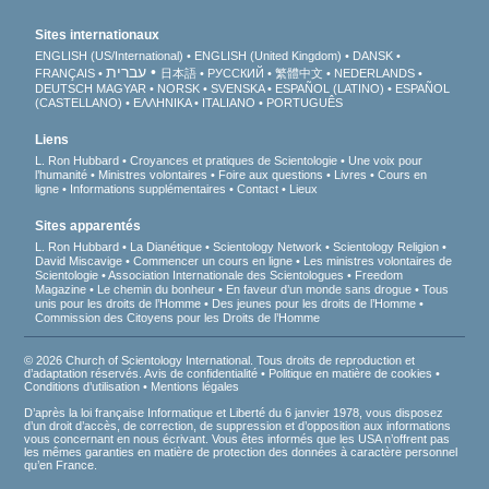
Sites internationaux
ENGLISH (US/International)
ENGLISH (United Kingdom)
DANSK
עברית
FRANÇAIS
日本語
РУССКИЙ
繁體中文
NEDERLANDS
DEUTSCH
MAGYAR
NORSK
SVENSKA
ESPAÑOL (LATINO)
ESPAÑOL
(CASTELLANO)
ΕΛΛΗΝΙΚA
ITALIANO
PORTUGUÊS
Liens
L. Ron Hubbard
Croyances et pratiques de Scientologie
Une voix pour
l’humanité
Ministres volontaires
Foire aux questions
Livres
Cours en
ligne
Informations supplémentaires
Contact
Lieux
Sites apparentés
L. Ron Hubbard
La Dianétique
Scientology Network
Scientology Religion
David Miscavige
Commencer un cours en ligne
Les ministres volontaires de
Scientologie
Association Internationale des Scientologues
Freedom
Magazine
Le chemin du bonheur
En faveur d’un monde sans drogue
Tous
unis pour les droits de l’Homme
Des jeunes pour les droits de l’Homme
Commission des Citoyens pour les Droits de l’Homme
© 2026 Church of Scientology International. Tous droits de reproduction et
d’adaptation réservés.
Avis de confidentialité
•
Politique en matière de cookies
•
Conditions d’utilisation
•
Mentions légales
D’après la loi française Informatique et Liberté du 6 janvier 1978, vous disposez
d’un droit d’accès, de correction, de suppression et d’opposition aux informations
vous concernant en nous écrivant. Vous êtes informés que les USA n’offrent pas
les mêmes garanties en matière de protection des données à caractère personnel
qu’en France.