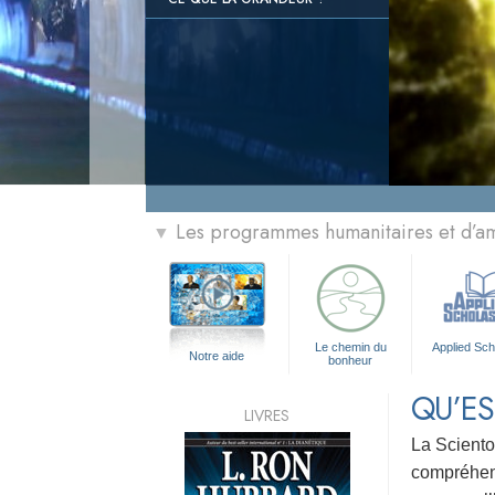
Les programmes humanitaires et d’am
▼
Le chemin du
Applied Sch
Notre aide
bonheur
QU’ES
LIVRES
La Sciento
compréhensi