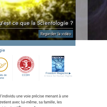
’est ce que la Scientologie ?
Regarder la vidéo
gie
Freedom Magazine
▶
its de
CCDH
A Voice for Human Rights
mme
 l’individu une voie précise menant à une
tretient avec lui-même, sa famille, les