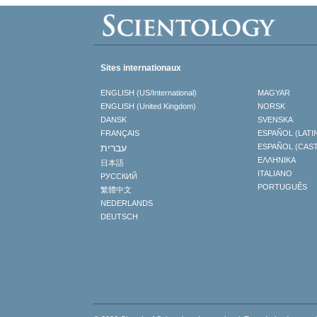
Sites internationaux
ENGLISH (US/International)
MAGYAR
ENGLISH (United Kingdom)
NORSK
DANSK
SVENSKA
FRANÇAIS
ESPAÑOL (LATI
עברית
ESPAÑOL (CAS
ΕΛΛΗΝΙΚA
日本語
ITALIANO
РУССКИЙ
PORTUGUÊS
繁體中文
NEDERLANDS
DEUTSCH