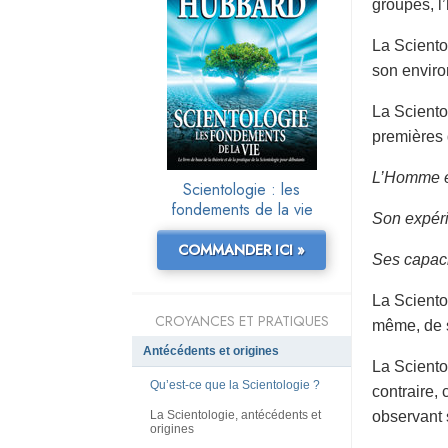
groupes, l’
La Sciento
son envir
La Sciento
premières d
L’Homme es
Scientologie : les
fondements de la vie
Son expéri
COMMANDER ICI »
Ses capacit
La Sciento
CROYANCES ET PRATIQUES
même, de se
Antécédents et origines
La Sciento
Qu’est-ce que la Scientologie ?
contraire,
La Scientologie, antécédents et
observant 
origines