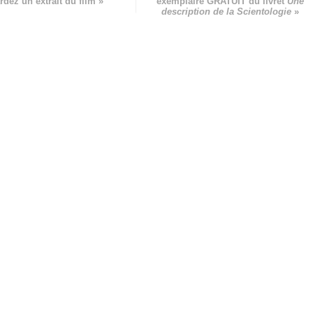
rdez un extrait du film »
exemplaire GRATUIT du livret
Une
description de la Scientologie
»