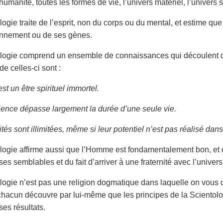
humanité, toutes les formes de vie, l’univers matériel, l’univers s
logie traite de l’esprit, non du corps ou du mental, et estime qu
onnement ou de ses gènes.
logie comprend un ensemble de connaissances qui découlent de
e celles-ci sont :
t un être spirituel immortel.
ence dépasse largement la durée d’une seule vie.
és sont illimitées, même si leur po­tentiel n’est pas réalisé dan
logie affirme aussi que l’Homme est fondamentalement bon, et qu
s semblables et du fait d’arriver à une fraternité avec l’univers
logie n’est pas une religion dogmatique dans laquelle on vous de
 chacun découvre par lui-même que les principes de la Scientolo
ses résultats.