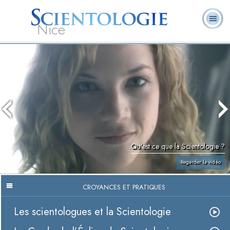
Nice
Qu’est-ce que la
Ministres
Foire aux
L. Ron Hubbard
Livres
Scientologie ?
volontaires
questions
Qu’est ce que la Scientologie ?
Regarder la vidéo
CROYANCES ET PRATIQUES
Les scientologues et la Scientologie