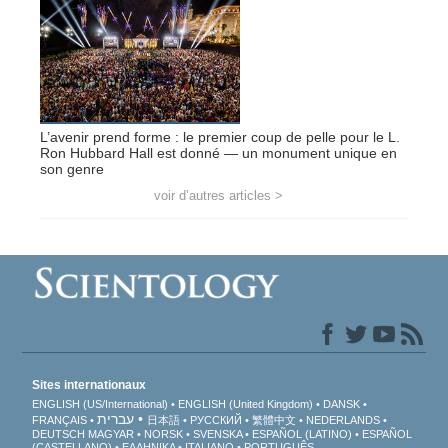
L’avenir prend forme : le premier coup de pelle pour le L.
Ron Hubbard Hall est donné — un monument unique en
son genre
voir d’autres articles >
Sites internationaux
ENGLISH (US/International)
ENGLISH (United Kingdom)
DANSK
עברית
FRANÇAIS
日本語
РУССКИЙ
繁體中文
NEDERLANDS
DEUTSCH
MAGYAR
NORSK
SVENSKA
ESPAÑOL (LATINO)
ESPAÑOL
(CASTELLANO)
ΕΛΛΗΝΙΚA
ITALIANO
PORTUGUÊS