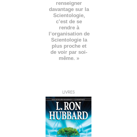
renseigner
davantage sur la
Scientologie,
c’est de se
rendre à
l’organisation de
Scientologie la
plus proche et
de voir par soi-
même. »
LIVRES