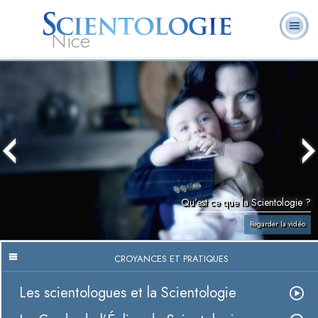
Nice
Qu’est-ce que la
Ministres
Foire aux
L. Ron Hubbard
Livres
Scientologie ?
volontaires
questions
Qu’est ce que la Scientologie ?
Regarder la vidéo
CROYANCES ET PRATIQUES
Les scientologues et la Scientologie