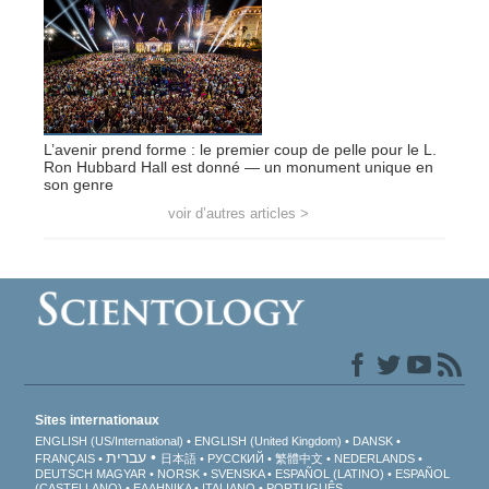
L’avenir prend forme : le premier coup de pelle pour le L.
Ron Hubbard Hall est donné — un monument unique en
son genre
voir d’autres articles >
Sites internationaux
ENGLISH (US/International)
ENGLISH (United Kingdom)
DANSK
עברית
FRANÇAIS
日本語
РУССКИЙ
繁體中文
NEDERLANDS
DEUTSCH
MAGYAR
NORSK
SVENSKA
ESPAÑOL (LATINO)
ESPAÑOL
(CASTELLANO)
ΕΛΛΗΝΙΚA
ITALIANO
PORTUGUÊS