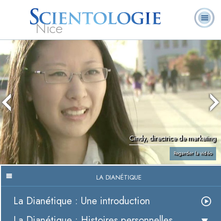
Nice
Qu’est-ce que la
Ministres
Foire aux
L. Ron Hubbard
Livres
Scientologie ?
volontaires
questions
Cindy, directrice de marketing
Regarder la vidéo
LA DIANÉTIQUE
La Dianétique : Une introduction
La Dianétique : Histoires personnelles