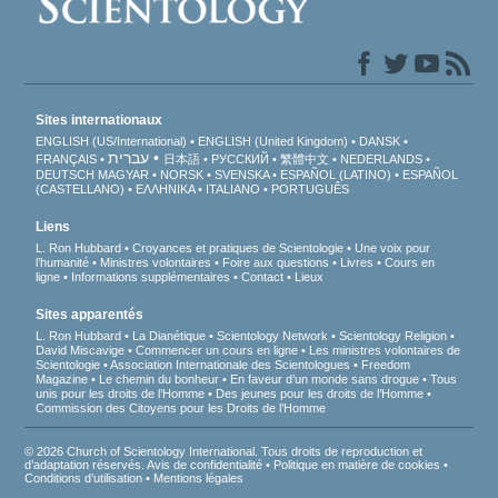
Sites internationaux
ENGLISH (US/International)
ENGLISH (United Kingdom)
DANSK
עברית
FRANÇAIS
日本語
РУССКИЙ
繁體中文
NEDERLANDS
DEUTSCH
MAGYAR
NORSK
SVENSKA
ESPAÑOL (LATINO)
ESPAÑOL
(CASTELLANO)
ΕΛΛΗΝΙΚA
ITALIANO
PORTUGUÊS
Liens
L. Ron Hubbard
Croyances et pratiques de Scientologie
Une voix pour
l’humanité
Ministres volontaires
Foire aux questions
Livres
Cours en
ligne
Informations supplémentaires
Contact
Lieux
Sites apparentés
L. Ron Hubbard
La Dianétique
Scientology Network
Scientology Religion
David Miscavige
Commencer un cours en ligne
Les ministres volontaires de
Scientologie
Association Internationale des Scientologues
Freedom
Magazine
Le chemin du bonheur
En faveur d’un monde sans drogue
Tous
unis pour les droits de l’Homme
Des jeunes pour les droits de l’Homme
Commission des Citoyens pour les Droits de l’Homme
© 2026 Church of Scientology International. Tous droits de reproduction et
d’adaptation réservés.
Avis de confidentialité
•
Politique en matière de cookies
•
Conditions d’utilisation
•
Mentions légales