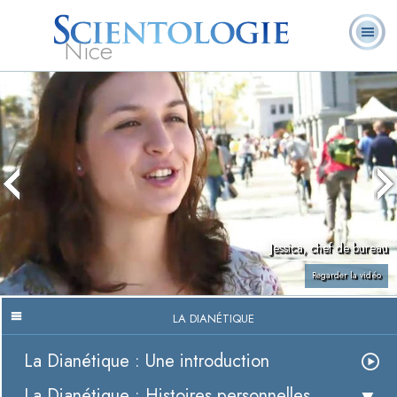
Nice
Qu’est-ce que la
Ministres
Foire aux
L. Ron Hubbard
Livres
Scientologie ?
volontaires
questions
Jessica, chef de bureau
Regarder la vidéo
LA DIANÉTIQUE
La Dianétique : Une introduction
La Dianétique : Histoires personnelles