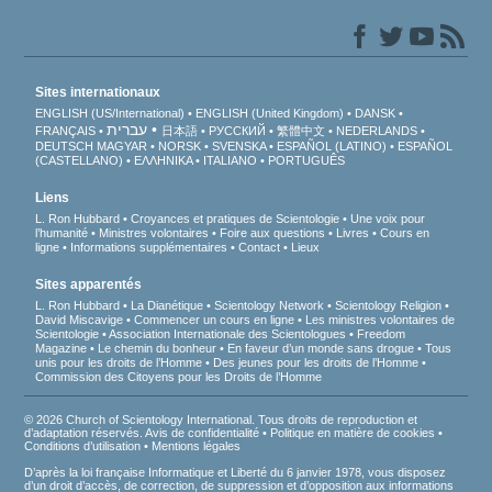
Sites internationaux
ENGLISH (US/International)
ENGLISH (United Kingdom)
DANSK
עברית
FRANÇAIS
日本語
РУССКИЙ
繁體中文
NEDERLANDS
DEUTSCH
MAGYAR
NORSK
SVENSKA
ESPAÑOL (LATINO)
ESPAÑOL
(CASTELLANO)
ΕΛΛΗΝΙΚA
ITALIANO
PORTUGUÊS
Liens
L. Ron Hubbard
Croyances et pratiques de Scientologie
Une voix pour
l’humanité
Ministres volontaires
Foire aux questions
Livres
Cours en
ligne
Informations supplémentaires
Contact
Lieux
Sites apparentés
L. Ron Hubbard
La Dianétique
Scientology Network
Scientology Religion
David Miscavige
Commencer un cours en ligne
Les ministres volontaires de
Scientologie
Association Internationale des Scientologues
Freedom
Magazine
Le chemin du bonheur
En faveur d’un monde sans drogue
Tous
unis pour les droits de l’Homme
Des jeunes pour les droits de l’Homme
Commission des Citoyens pour les Droits de l’Homme
© 2026 Church of Scientology International. Tous droits de reproduction et
d’adaptation réservés.
Avis de confidentialité
•
Politique en matière de cookies
•
Conditions d’utilisation
•
Mentions légales
D’après la loi française Informatique et Liberté du 6 janvier 1978, vous disposez
d’un droit d’accès, de correction, de suppression et d’opposition aux informations