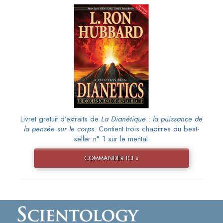
Livret gratuit d’extraits de
La Dianétique : la puissance de
la pensée sur le corps
. Contient trois chapitres du best-
seller n° 1 sur le mental.
COMMANDER ICI »