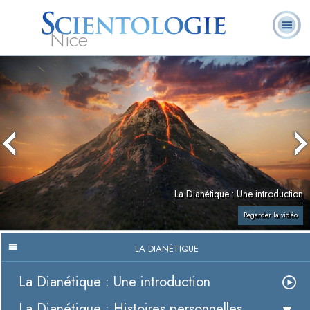
Nice
Qu’est-ce que la
Ministres
Foire aux
L. Ron Hubbard
Livres
Scientologie ?
volontaires
questions
La Dianétique : Une introduction
Regarder la vidéo
LA DIANÉTIQUE
La Dianétique : Une introduction
La Dianétique : Histoires personnelles