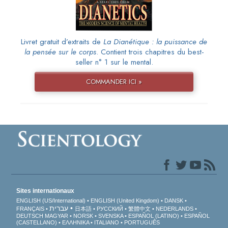
Livret gratuit d’extraits de
La Dianétique : la puissance de
la pensée sur le corps
. Contient trois chapitres du best-
seller n° 1 sur le mental.
COMMANDER ICI »
Sites internationaux
ENGLISH (US/International)
ENGLISH (United Kingdom)
DANSK
עברית
FRANÇAIS
日本語
РУССКИЙ
繁體中文
NEDERLANDS
DEUTSCH
MAGYAR
NORSK
SVENSKA
ESPAÑOL (LATINO)
ESPAÑOL
(CASTELLANO)
ΕΛΛΗΝΙΚA
ITALIANO
PORTUGUÊS